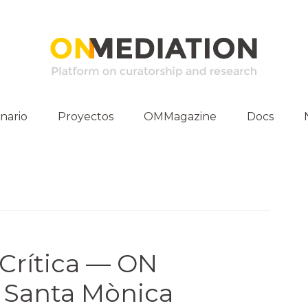
nario
Proyectos
OMMagazine
Docs
vidades
Publicacio
E-Archive
Entrevistas
Materia Pr
 Crítica — ON
 Santa Mònica