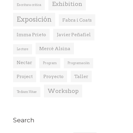
Exhibition
Escritura critica
Exposición
Fabra i Coats
Imma Prieto
Javier Peñafiel
Mercè Alsina
Lecture
Nectar
Program
Programación
Project
Proyecto
Taller
Workshop
Tedium Vitae
Search