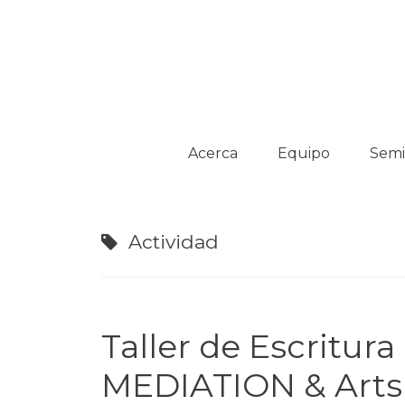
Platform on Curatorship & Research
ON MEDIATION
Acerca
Equipo
Semi
Colaboradores
Acti
Actividad
Comisarios
invitados
Taller de Escritura
MEDIATION & Arts