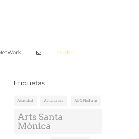
Saltar
al
NetWork
English
contenido
nes
Etiquetas
Actividad
Actividades
ADN Platform
ima
Arts Santa
Mònica