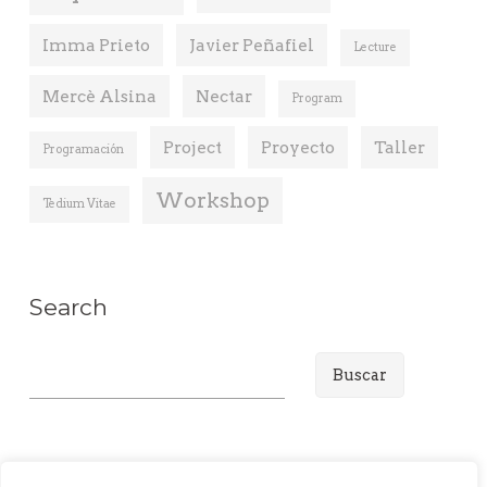
Imma Prieto
Javier Peñafiel
Lecture
Mercè Alsina
Nectar
Program
Project
Proyecto
Taller
Programación
Workshop
Tedium Vitae
Search
B
u
s
c
a