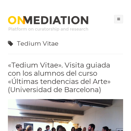
ON MEDIATION
Platform on Curatorship & Research
Sal
al
con
Tedium Vitae
«Tedium Vitae». Visita guiada
con los alumnos del curso
«Últimas tendencias del Arte»
(Universidad de Barcelona)