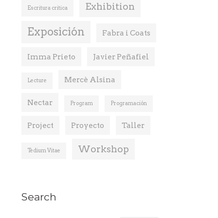
Exhibition
Escritura critica
Exposición
Fabra i Coats
Imma Prieto
Javier Peñafiel
Mercè Alsina
Lecture
Nectar
Program
Programación
Project
Proyecto
Taller
Workshop
Tedium Vitae
Search