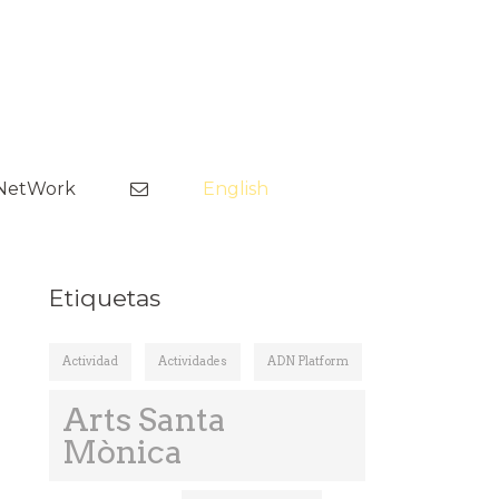
Saltar
al
NetWork
English
contenido
nes
Etiquetas
Actividad
Actividades
ADN Platform
ima
Arts Santa
Mònica