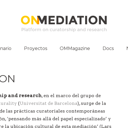
nario
Proyectos
OMMagazine
Docs
vidades
Publicacio
ION
E-Archive
Entrevistas
hip and research
, en el marco del grupo de
Materia Pr
turality
(
Universitat de Barcelona
), surge de la
 de las prácticas curatoriales contemporáneas
 ‘pensando más allá del papel especializado’ y
e la ubicación cultural de esta mediación’ (Lars