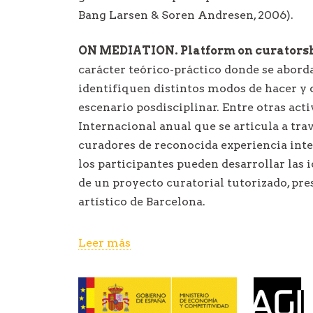
Bang Larsen & Soren Andresen, 2006).
ON MEDIATION. Platform on curators
carácter teórico-práctico donde se abord
identifiquen distintos modos de hacer y 
escenario posdisciplinar. Entre otras acti
Internacional anual que se articula a tra
curadores de reconocida experiencia inte
los participantes pueden desarrollar las 
de un proyecto curatorial tutorizado, pr
artístico de Barcelona.
Cuando desde ON MEDIATION
reivindica
Leer más
curatorial
, lo hacemos también respecto
aspectos:
La investigación como
experiencia