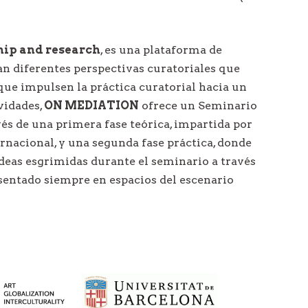
hip and research
, es una plataforma de
an diferentes perspectivas curatoriales que
que impulsen la práctica curatorial hacia un
vidades,
ON MEDIATION
ofrece un Seminario
vés de una primera fase teórica, impartida por
rnacional, y una segunda fase práctica, donde
ideas esgrimidas durante el seminario a través
esentado siempre en espacios del escenario
mos el papel de la teoría en el proceso
 a la
investigación,
insistiendo en tres
, que debe ser el punto de partida de todo