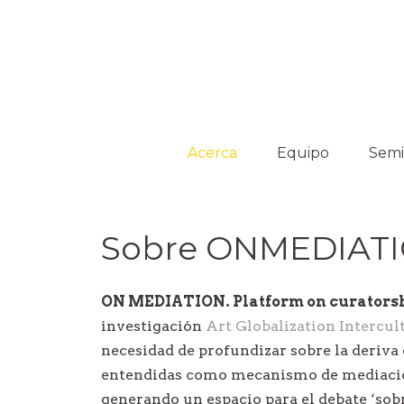
Platform on Curatorship & Research
ON MEDIATION
Acerca
Equipo
Semi
Colaboradores
Acti
Sobre ONMEDIAT
Comisarios
invitados
ON MEDIATION. Platform on curators
investigación
Art Globalization Intercul
necesidad de profundizar sobre la deriva
entendidas como mecanismo de mediación,
generando un espacio para el debate ‘sobr