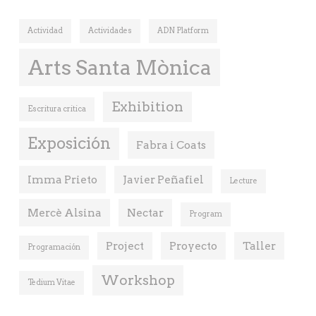
Actividad
Actividades
ADN Platform
Arts Santa Mònica
Exhibition
Escritura critica
Exposición
Fabra i Coats
Imma Prieto
Javier Peñafiel
Lecture
Mercè Alsina
Nectar
Program
Project
Proyecto
Taller
Programación
Workshop
Tedium Vitae