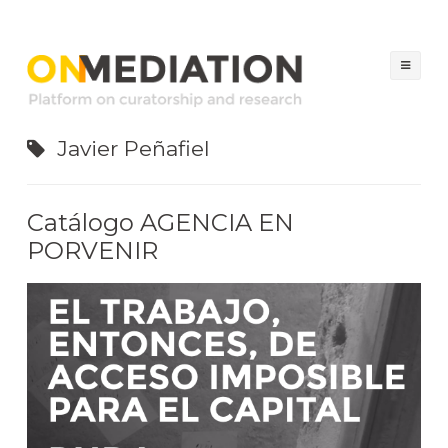
ON MEDIATION
Platform on Curatorship & Research
Sal
al
con
Javier Peñafiel
Catálogo AGENCIA EN
PORVENIR