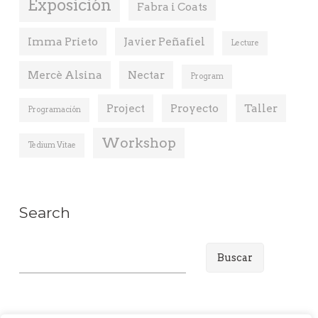
Exposición
Fabra i Coats
Imma Prieto
Javier Peñafiel
Lecture
Mercè Alsina
Nectar
Program
Project
Proyecto
Taller
Programación
Workshop
Tedium Vitae
Search
B
u
s
c