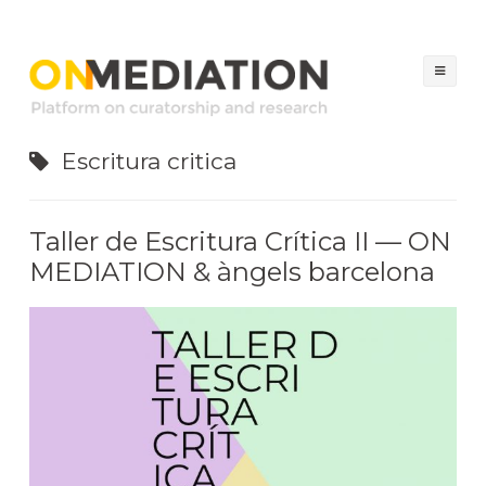
ON MEDIATION
Platform on Curatorship & Research
Sal
al
con
Escritura critica
Taller de Escritura Crítica II — ON
MEDIATION & àngels barcelona