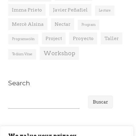
Imma Prieto
Javier Peñafiel
Lecture
Mercè Alsina
Nectar
Program
Project
Proyecto
Taller
Programación
Workshop
Tedium Vitae
Search
B
u
s
c
a
We value your privacy