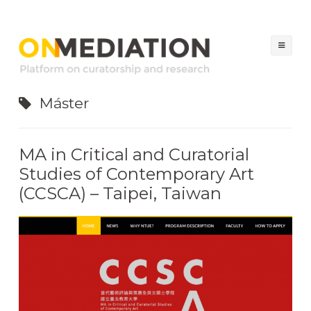
ON MEDIATION
Platform on Curatorship & Research
Sal
al
con
Máster
MA in Critical and Curatorial
Studies of Contemporary Art
(CCSCA) – Taipei, Taiwan