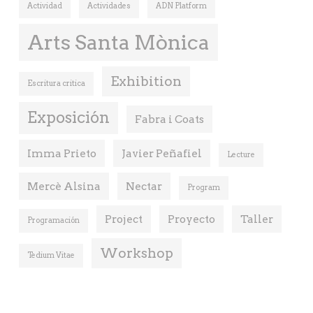
Actividad
Actividades
ADN Platform
Arts Santa Mònica
Exhibition
Escritura critica
Exposición
Fabra i Coats
Imma Prieto
Javier Peñafiel
Lecture
Mercè Alsina
Nectar
Program
Project
Proyecto
Taller
Programación
Workshop
Tedium Vitae