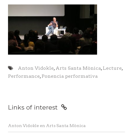
Anton Vidokle
,
Arts Santa Mònica
,
Lecture
,
Performance
,
Ponencia performativa
Links of interest
Anton Vidokle en Arts Santa Mònica