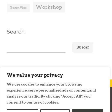
Workshop
Tedium Vitae
Search
B
u
s
c
a
We value your privacy
r
We use cookies to enhance your browsing
:
experience, serve personalized ads or content, and
analyze our traffic. By clicking "Accept All", you
© ONMEDIATION 2026
consent to our use of cookies.