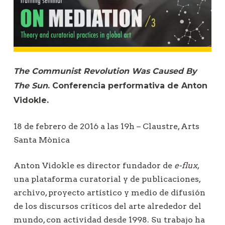
ó
n
d
e
e
The Communist Revolution Was Caused By
n
The Sun
. Conferencia performativa de Anton
t
Vidokle.
r
a
18 de febrero de 2016 a las 19h – Claustre, Arts
d
Santa Mònica
a
Anton Vidokle es director fundador de
e-flux
,
s
una plataforma curatorial y de publicaciones,
archivo, proyecto artístico y medio de difusión
de los discursos críticos del arte alrededor del
mundo, con actividad desde 1998. Su trabajo ha