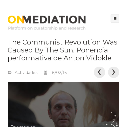
ON MEDIATION
Platform on Curatorship & Research
Sal
al
con
The Communist Revolution Was
Caused By The Sun. Ponencia
performativa de Anton Vidokle
N
❮
❯
Actividades
18/02/16
a
v
e
g
a
c
i