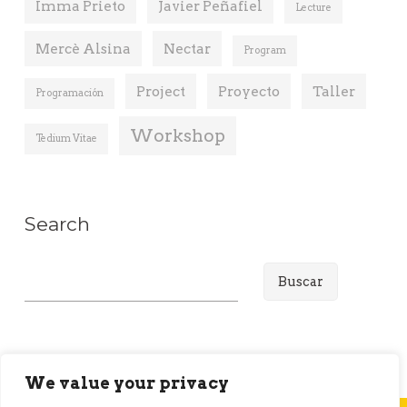
Imma Prieto
Javier Peñafiel
Lecture
Mercè Alsina
Nectar
Program
Project
Proyecto
Taller
Programación
Workshop
Tedium Vitae
Search
B
u
s
c
a
We value your privacy
r