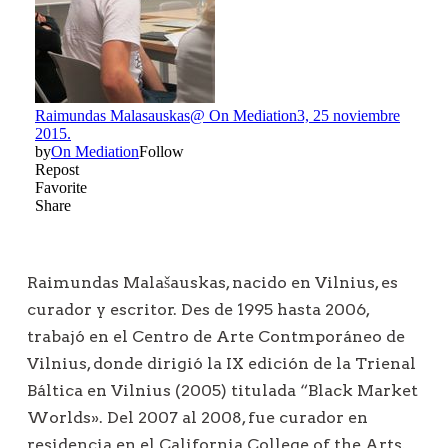
n
d
e
e
n
t
r
a
d
a
Raimundas
Malašauskas
, nacido en Vilnius, es
s
curador y escritor. Des de 1995 hasta 2006,
trabajó en el Centro de Arte Contmporáneo de
Vilnius, donde dirigió la IX edición de la Trienal
Báltica en Vilnius (2005) titulada “Black Market
Worlds». Del 2007 al 2008, fue curador en
residencia en el California College of the Arts,