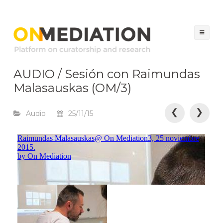
ON MEDIATION
Platform on Curatorship & Research
Sal
al
con
AUDIO / Sesión con Raimundas
Malasauskas (OM/3)
N
❮
❯
Audio
25/11/15
a
v
e
g
a
c
i
ó