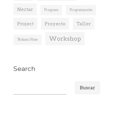
Nectar
Program
Programación
Project
Proyecto
Taller
Workshop
Tedium Vitae
Search
B
u
s
c
a
r
: