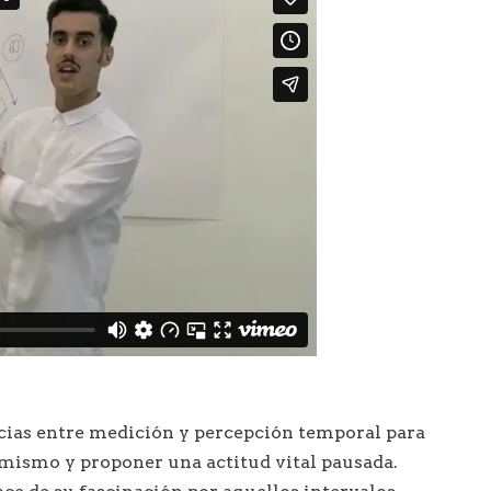
a
c
i
ó
n
d
e
e
n
t
r
ncias entre medición y percepción temporal para
a
 mismo y proponer una actitud vital pausada.
d