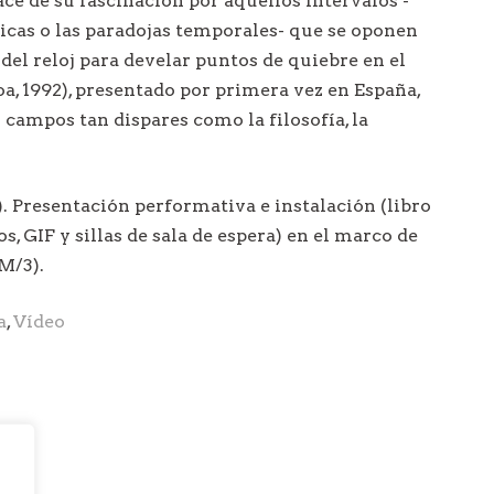
e de su fascinación por aquellos intervalos -
a
ticas o las paradojas temporales- que se oponen
del reloj para develar puntos de quiebre en el
s
oa, 1992), presentado por primera vez en España,
y campos tan dispares como la filosofía, la
. Presentación performativa e instalación (libro
s, GIF y sillas de sala de espera) en el marco de
M/3).
a
,
Vídeo