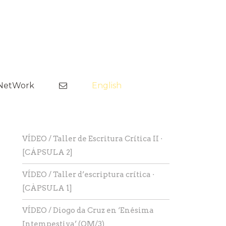
Saltar
al
NetWork
English
contenido
nes
VÍDEO / Taller de Escritura Crítica II ·
[CÁPSULA 2]
ima
VÍDEO / Taller d’escriptura crítica ·
[CÀPSULA 1]
VÍDEO / Diogo da Cruz en ‘Enésima
Intempestiva’ (OM/3)