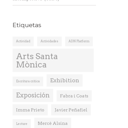
Etiquetas
Actividad
Actividades
ADN Platform
Arts Santa
Mònica
Exhibition
Escritura critica
Exposición
Fabra i Coats
Imma Prieto
Javier Peñafiel
Mercè Alsina
Lecture