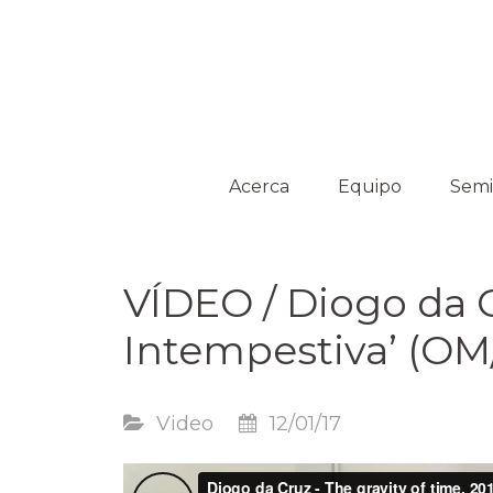
Platform on Curatorship & Research
ON MEDIATION
Acerca
Equipo
Semi
Colaboradores
Acti
VÍDEO / Diogo da 
Comisarios
invitados
Intempestiva’ (OM
Video
12/01/17