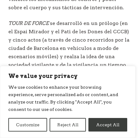
sobre el cuerpo y sus tácticas de intervención.
TOUR DE FORCE
se desarrolló en un prólogo (en
el Espai Mirador y el Pati de les Dones del CCCB)
y cinco actos (a través de cinco recorridos por la
ciudad de Barcelona en vehículos a modo de
escenarios móviles) y realza la idea de una
sociedad vigilante y de la vigilancia, un tiempo
de control social de los cuerpos sobre el cuerpo
We value your privacy
e incluso un lugar en el que la inocuidad de un
We use cookies to enhance your browsing
cuerpo farmacológico descubre una peligrosa
experience, serve personalized ads or content, and
utopía contemporánea en la indetectabilidad
analyze our traffic. By clicking "Accept All", you
del VIH. Es posible englobar estos aspectos en
consent to our use of cookies.
una obra, pero solo si se toman decisiones
concretas en torno al rol del público en relación
Customize
Reject All
Accept All
con esta, puesto que considero decisivo el hecho