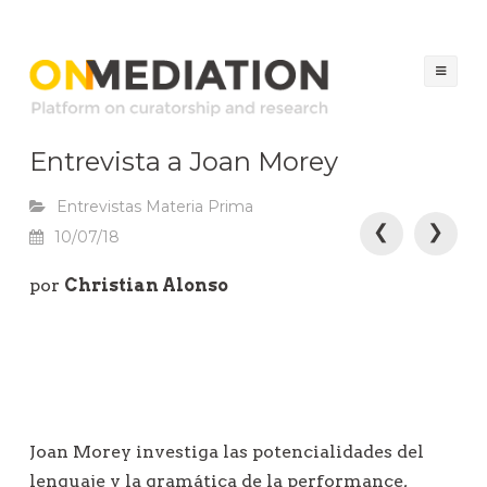
ON MEDIATION
Platform on Curatorship & Research
Sal
al
con
Entrevista a Joan Morey
Entrevistas Materia Prima
N
❮
❯
10/07/18
a
por
Christian Alonso
v
e
g
a
c
i
Joan Morey investiga las potencialidades del
ó
lenguaje y la gramática de la performance,