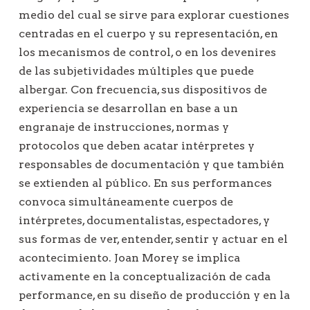
n
medio del cual se sirve para explorar cuestiones
d
centradas en el cuerpo y su representación, en
e
los mecanismos de control, o en los devenires
e
de las subjetividades múltiples que puede
n
albergar. Con frecuencia, sus dispositivos de
t
experiencia se desarrollan en base a un
r
engranaje de instrucciones, normas y
a
protocolos que deben acatar intérpretes y
responsables de documentación y que también
d
se extienden al público. En sus performances
a
convoca simultáneamente cuerpos de
s
intérpretes, documentalistas, espectadores, y
sus formas de ver, entender, sentir y actuar en el
acontecimiento. Joan Morey se implica
activamente en la conceptualización de cada
performance, en su diseño de producción y en la