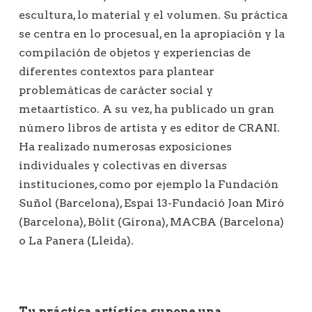
n
escultura, lo material y el volumen. Su práctica
d
se centra en lo procesual, en la apropiación y la
e
compilación de objetos y experiencias de
e
diferentes contextos para plantear
n
problemáticas de carácter social y
t
metaartístico. A su vez, ha publicado un gran
r
número libros de artista y es editor de CRANI.
a
Ha realizado numerosas exposiciones
individuales y colectivas en diversas
d
instituciones, como por ejemplo la Fundación
a
Suñol (Barcelona), Espai 13-Fundació Joan Miró
s
(Barcelona), Bòlit (Girona), MACBA (Barcelona)
o La Panera (Lleida).
Tu práctica artística supone una