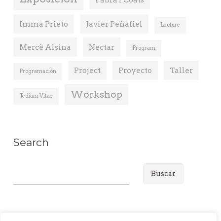
Imma Prieto
Javier Peñafiel
Lecture
Mercè Alsina
Nectar
Program
Project
Proyecto
Taller
Programación
Workshop
Tedium Vitae
Search
B
u
s
c