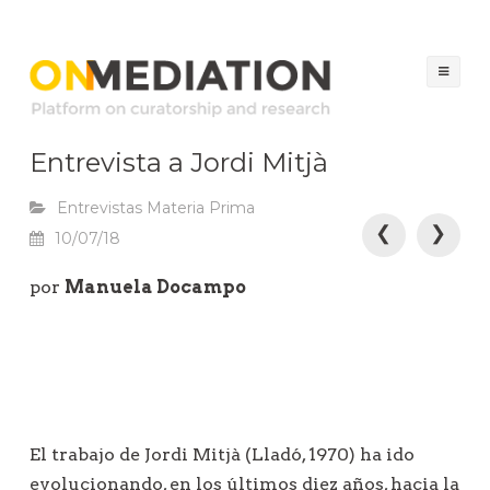
ON MEDIATION
Platform on Curatorship & Research
Sal
al
con
Entrevista a Jordi Mitjà
Entrevistas Materia Prima
N
❮
❯
10/07/18
a
por
Manuela Docampo
v
e
g
a
c
i
El trabajo de Jordi Mitjà (Lladó, 1970) ha ido
ó
evolucionando, en los últimos diez años, hacia la