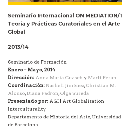
d
Seminario Internacional ON MEDIATION/1
e
Teoría y Prácticas Curatoriales en el Arte
e
Global
n
t
2013/14
r
a
Seminario de Formación
d
Enero – Mayo, 2014
a
Dirección:
Anna Maria Guasch
y
Martí Peran
s
Coordinación:
Nasheli Jiménez
,
Christian M.
Alonso
,
Diana Padrón
,
Olga Sureda
Presentado por:
AGI | Art Globalization
Interculturality
Departamento de Historia del Arte, Universidad
de Barcelona