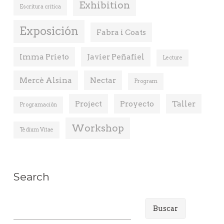
Exhibition
Escritura critica
Exposición
Fabra i Coats
Imma Prieto
Javier Peñafiel
Lecture
Mercè Alsina
Nectar
Program
Project
Proyecto
Taller
Programación
Workshop
Tedium Vitae
Search
B
u