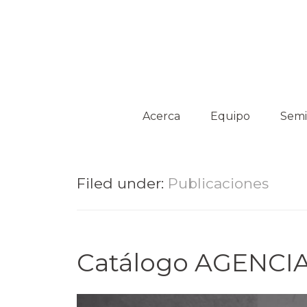
Platform on Curatorship & Research
ON MEDIATION
Acerca
Equipo
Semi
Colaboradores
Acti
Filed under:
Publicaciones
Comisarios
invitados
Catálogo AGENCI