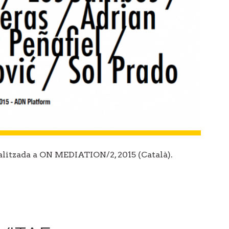
alitzada a ON MEDIATION/2, 2015 (Català).