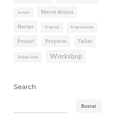
Mercè Alsina
Lecture
Nectar
Program
Programación
Project
Proyecto
Taller
Workshop
Tedium Vitae
Search
B
u
s
c
a