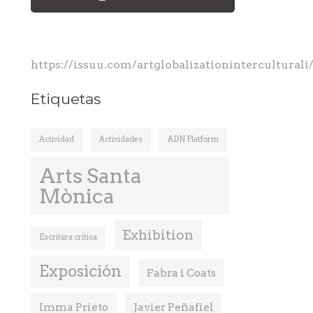
https://issuu.com/artglobalizationintercultural
Etiquetas
Actividad
Actividades
ADN Platform
Arts Santa
Mònica
Exhibition
Escritura critica
Exposición
Fabra i Coats
Imma Prieto
Javier Peñafiel