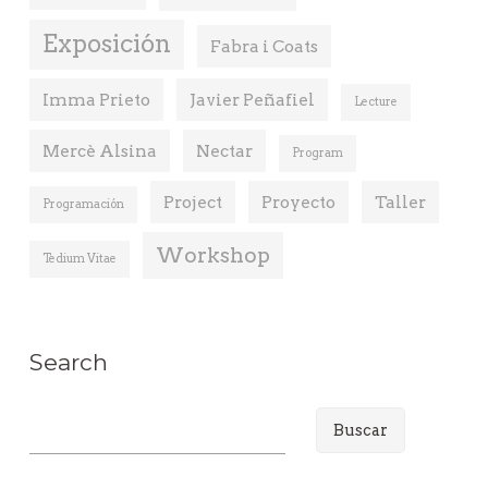
Exposición
Fabra i Coats
Imma Prieto
Javier Peñafiel
Lecture
Mercè Alsina
Nectar
Program
Project
Proyecto
Taller
Programación
Workshop
Tedium Vitae
Search
B
u
s