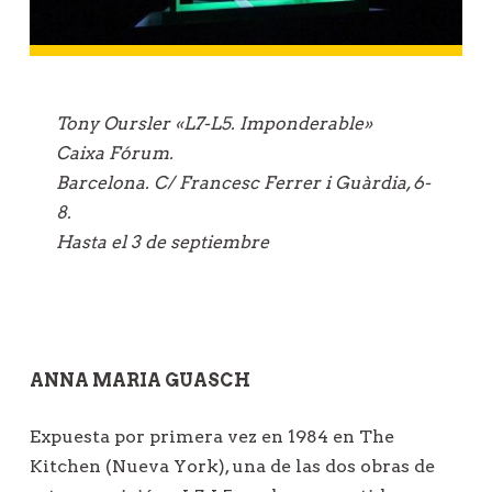
ó
n
d
e
Tony Oursler «L7-L5. Imponderable»
e
Caixa Fórum.
n
Barcelona. C/ Francesc Ferrer i Guàrdia, 6-
t
8.
r
Hasta el 3 de septiembre
a
d
a
s
ANNA MARIA GUASCH
Expuesta por primera vez en 1984 en The
Kitchen (Nueva York), una de las dos obras de