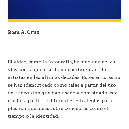
ó
n
d
e
Rosa A. Cruz
e
n
t
r
El video, como la fotografía, ha sido una de las
a
vías con la que más han experimentado los
d
artistas en las últimas décadas. Estos artístas no
a
se han identificado como tales a partir del uso
s
del video sino que han usado y combinado este
medio a partir de diferentes estrategias para
plasmar sus ideas sobre conceptos como el
tiempo o la identidad.