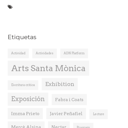
Etiquetas
Actividad
Actividades
ADN Platform
Arts Santa Mònica
Exhibition
Escritura critica
Exposición
Fabra i Coats
Imma Prieto
Javier Peñafiel
Lecture
Mercè Alsina
Nectar
Program