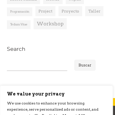
Project
Proyecto
Taller
Programación
Workshop
Tedium Vitae
Search
B
u
s
c
a
We value your privacy
r
We use cookies to enhance your browsing
:
experience, serve personalized ads or content, and